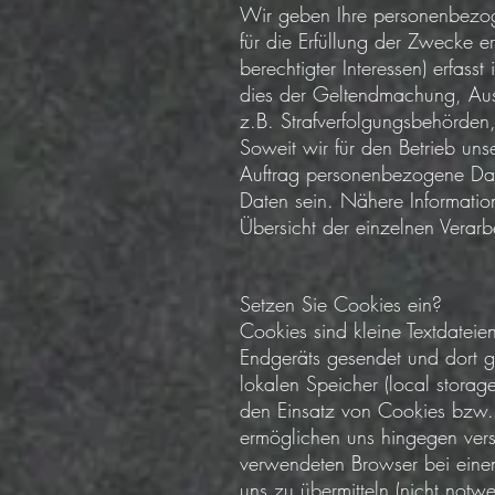
Wir geben Ihre personenbezoge
für die Erfüllung der Zwecke e
berechtigter Interessen) erfas
dies der Geltendmachung, Aus
z.B. Strafverfolgungsbehörden,
Soweit wir für den Betrieb uns
Auftrag personenbezogene Da
Daten sein. Nähere Informatio
Übersicht der einzelnen Verar
Setzen Sie Cookies ein?
Cookies sind kleine Textdateie
Endgeräts gesendet und dort g
lokalen Speicher (local storag
den Einsatz von Cookies bzw.
ermöglichen uns hingegen vers
verwendeten Browser bei eine
uns zu übermitteln (nicht notw