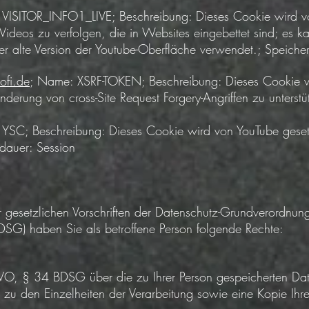
ISITOR_INFO1_LIVE; Beschreibung: Dieses Cookie wird vo
Videos zu verfolgen, die in Websites eingebettet sind; es ka
r alte Version der Youtube-Oberfläche verwendet.; Speich
ofi.de
; Name: XSRF-TOKEN; Beschreibung: Dieses Cookie 
inderung von cross-Site Request Forgery-Angriffen zu unterst
SC; Beschreibung: Dieses Cookie wird von YouTube gesetz
rdauer: Session
r gesetzlichen Vorschriften der Datenschutz-Grundverordn
SG) haben Sie als betroffene Person folgende Rechte:
O, § 34 BDSG über die zu Ihrer Person gespeicherten Dat
 zu den Einzelheiten der Verarbeitung sowie eine Kopie Ihr