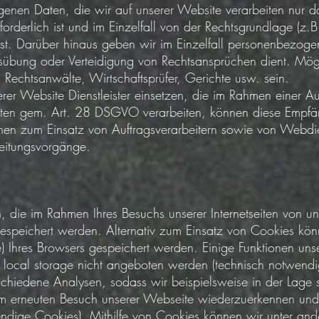
nen Daten, die wir auf unserer Website verarbeiten nur da
rforderlich ist und im Einzelfall von der Rechtsgrundlage (z
st ist. Darüber hinaus geben wir im Einzelfall personenbezog
übung oder Verteidigung von Rechtsansprüchen dient. Mö
 Rechtsanwälte, Wirtschaftsprüfer, Gerichte usw. sein.
erer Website Dienstleister einsetzen, die im Rahmen einer A
ten gem. Art. 28 DSGVO verarbeiten, können diese Empfä
nen zum Einsatz von Auftragsverarbeitern sowie von Webdien
beitungsvorgänge.
n, die im Rahmen Ihres Besuchs unserer Internetseiten von u
espeichert werden. Alternativ zum Einsatz von Cookies kön
e) Ihres Browsers gespeichert werden. Einige Funktionen uns
 local storage nicht angeboten werden (technisch notwend
chiedene Analysen, sodass wir beispielsweise in der Lage 
m erneuten Besuch unserer Webseite wiederzuerkennen und 
endige Cookies). Mithilfe von Cookies können wir unter and