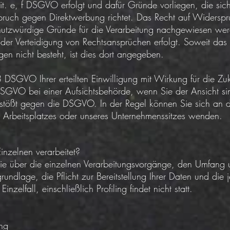
t. e, f DSGVO erfolgt und dafür Gründe vorliegen, die sich
ruch gegen Direktwerbung richtet. Das Recht auf Widerspr
tzwürdige Gründe für die Verarbeitung nachgewiesen werd
r Verteidigung von Rechtsansprüchen erfolgt. Soweit das 
en nicht besteht, ist dies dort angegeben.
DSGVO Ihrer erteilten Einwilligung mit Wirkung für die Zuk
VO bei einer Aufsichtsbehörde, wenn Sie der Ansicht sind
tößt gegen die DSGVO. In der Regel können Sie sich an di
es Arbeitsplatzes oder unseres Unternehmenssitzes wenden.
nzelnen verarbeitet?
Sie über die einzelnen Verarbeitungsvorgänge, den Umfang
rundlage, die Pflicht zur Bereitstellung Ihrer Daten und die 
nzelfall, einschließlich Profiling findet nicht statt.
ung